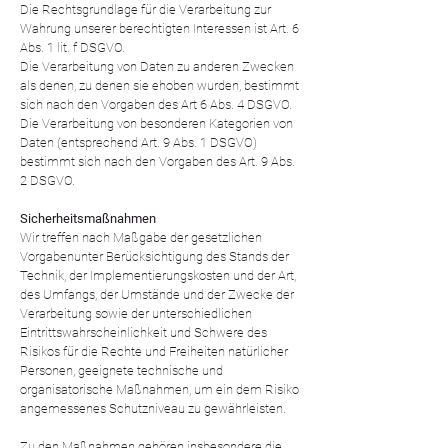
Die Rechtsgrundlage für die Verarbeitung zur
Wahrung unserer berechtigten Interessen ist Art. 6
Abs. 1 lit. f DSGVO.
Die Verarbeitung von Daten zu anderen Zwecken
als denen, zu denen sie ehoben wurden, bestimmt
sich nach den Vorgaben des Art 6 Abs. 4 DSGVO.
Die Verarbeitung von besonderen Kategorien von
Daten (entsprechend Art. 9 Abs. 1 DSGVO)
bestimmt sich nach den Vorgaben des Art. 9 Abs.
2 DSGVO.
Sicherheitsmaßnahmen
Wir treffen nach Maßgabe der gesetzlichen
Vorgabenunter Berücksichtigung des Stands der
Technik, der Implementierungskosten und der Art,
des Umfangs, der Umstände und der Zwecke der
Verarbeitung sowie der unterschiedlichen
Eintrittswahrscheinlichkeit und Schwere des
Risikos für die Rechte und Freiheiten natürlicher
Personen, geeignete technische und
organisatorische Maßnahmen, um ein dem Risiko
angemessenes Schutzniveau zu gewährleisten.
Zu den Maßnahmen gehören insbesondere die