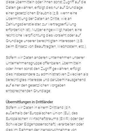
diese übermitteln oder ihnen sonst Zugriff auf die
Daten gewähren, erfolgt dies nur auf Grundlage
einer gesetzlichen Erlaubnis (z.B. wenn eine
Übermittlung der Daten an Dritte, wie an
Zahlungsdienstleister, zur Vertragserfüllung
erforderlich ist), Nutzer eingewilligt haben, eine
rechtliche Verpflichtung dies vorsieht oder auf
Grundlage unserer berechtigten Interessen (z.B.
beim Einsatz von Beauftragten, Webhostern, etc.).
Sofern wir Daten anderen Unternehmen unserer
Unternehmensgruppe offenbaren, übermitteln
oder ihnen sonst den Zugriff gewähren, erfolgt
dies insbesondere zu administrativen Zwecken als
berechtigtes Interesse und darüberhinausgehend
auf einer den gesetzlichen Vorgaben
entsprechenden Grundlage.
Übermittlungen in Drittländer
Sofern wir Daten in einem Drittland (d.h.
außerhalb der Europäischen Union (EU), des
Europäischen Wirtschaftsraums (EWR) oder der
Schweizer Eidgenossenschaft) verarbeiten oder
dies im Rahmen der Inanspruchnahme von