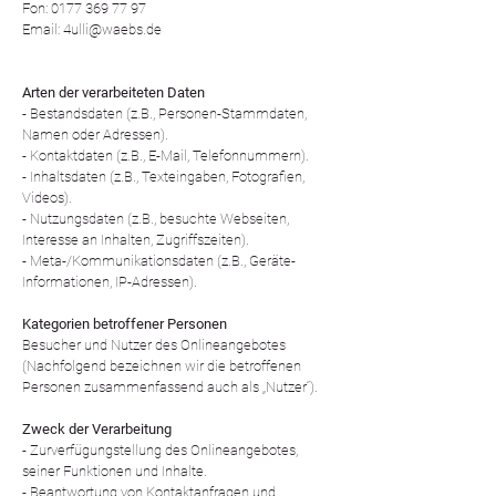
Fon:
0177 369 77 97
Email:
4ulli@waebs.de
Arten der verarbeiteten Daten
- Bestandsdaten (z.B., Personen-Stammdaten,
Namen oder Adressen).
- Kontaktdaten (z.B., E-Mail, Telefonnummern).
- Inhaltsdaten (z.B., Texteingaben, Fotografien,
Videos).
- Nutzungsdaten (z.B., besuchte Webseiten,
Interesse an Inhalten, Zugriffszeiten).
- Meta-/Kommunikationsdaten (z.B., Geräte-
Informationen, IP-Adressen).
Kategorien betroffener Personen
Besucher und Nutzer des Onlineangebotes
(Nachfolgend bezeichnen wir die betroffenen
Personen zusammenfassend auch als „Nutzer“).
Zweck der Verarbeitung
- Zurverfügungstellung des Onlineangebotes,
seiner Funktionen und Inhalte.
- Beantwortung von Kontaktanfragen und