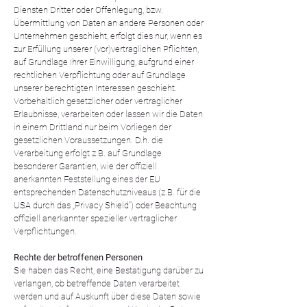
Diensten Dritter oder Offenlegung, bzw.
Übermittlung von Daten an andere Personen oder
Unternehmen geschieht, erfolgt dies nur, wenn es
zur Erfüllung unserer (vor)vertraglichen Pflichten,
auf Grundlage Ihrer Einwilligung, aufgrund einer
rechtlichen Verpflichtung oder auf Grundlage
unserer berechtigten Interessen geschieht.
Vorbehaltlich gesetzlicher oder vertraglicher
Erlaubnisse, verarbeiten oder lassen wir die Daten
in einem Drittland nur beim Vorliegen der
gesetzlichen Voraussetzungen. D.h. die
Verarbeitung erfolgt z.B. auf Grundlage
besonderer Garantien, wie der offiziell
anerkannten Feststellung eines der EU
entsprechenden Datenschutzniveaus (z.B. für die
USA durch das „Privacy Shield“) oder Beachtung
offiziell anerkannter spezieller vertraglicher
Verpflichtungen.
Rechte der betroffenen Personen
Sie haben das Recht, eine Bestätigung darüber zu
verlangen, ob betreffende Daten verarbeitet
werden und auf Auskunft über diese Daten sowie