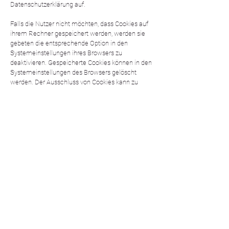
Datenschutzerklärung auf.
Falls die Nutzer nicht möchten, dass Cookies auf
ihrem Rechner gespeichert werden, werden sie
gebeten die entsprechende Option in den
Systemeinstellungen ihres Browsers zu
deaktivieren. Gespeicherte Cookies können in den
Systemeinstellungen des Browsers gelöscht
werden. Der Ausschluss von Cookies kann zu
Funktionseinschränkungen dieses
Onlineangebotes führen.
Ein genereller Widerspruch gegen den Einsatz der
zu Zwecken des Onlinemarketing eingesetzten
Cookies kann bei einer Vielzahl der Dienste, vor
allem im Fall des Trackings, über die US-
amerikanische Seite
http://www.aboutads.info/choices/ oder die EU-
Seite http://www.youronlinechoices.com/ erklärt
werden. Des Weiteren kann die Speicherung von
Cookies mittels deren Abschaltung in den
Einstellungen des Browsers erreicht werden. Bitte
beachten Sie, dass dann gegebenenfalls nicht alle
Funktionen dieses Onlineangebotes genutzt