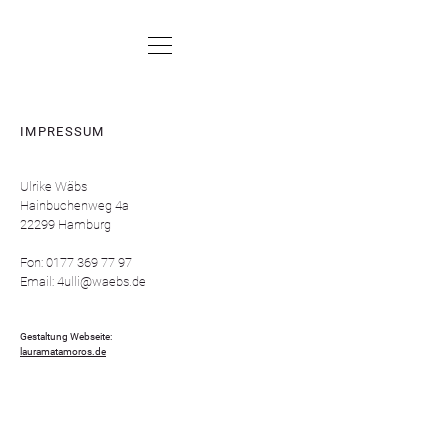
IMPRESSUM
Ulrike Wäbs
Hainbuchenweg 4a
22299 Hamburg
Fon:
0177 369 77 97
Email:
4ulli@waebs.de
Gestaltung Webseite:
lauramatamoros.de